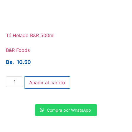
Té Helado B&R 500ml
B&R Foods
Bs.
10.50
Añadir al carrito
Compra por WhatsApp