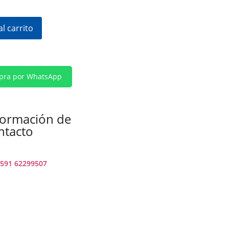
al carrito
ra por WhatsApp
formación de
ntacto
591 62299507