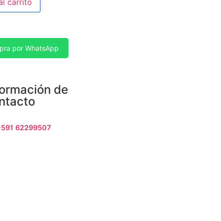
al carrito
pra por WhatsApp
formación de
ntacto
+591 62299507