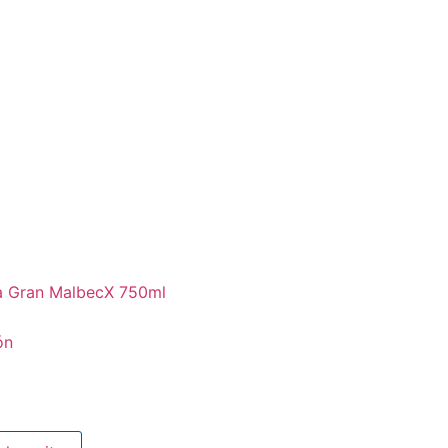
ta Gran MalbecX 750ml
ón