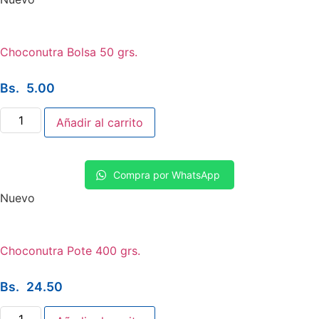
Choconutra Bolsa 50 grs.
Bs.
5.00
Choconutra
Añadir al carrito
Bolsa
50
grs.
cantidad
Compra por WhatsApp
Nuevo
Choconutra Pote 400 grs.
Bs.
24.50
Choconutra