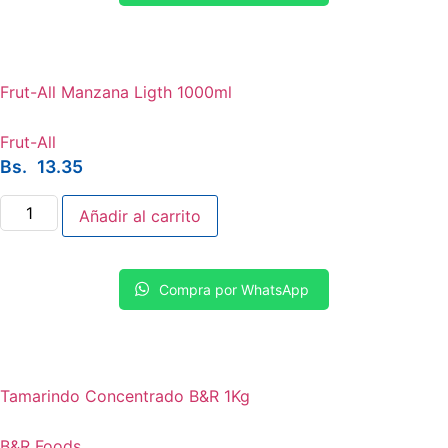
Frut-All Manzana Ligth 1000ml
Frut-All
Bs.
13.35
Frut-
Añadir al carrito
All
Manzana
Ligth
1000ml
cantidad
Compra por WhatsApp
Tamarindo Concentrado B&R 1Kg
B&R Foods