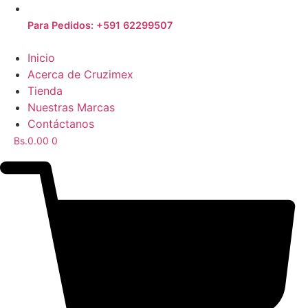
Para Pedidos: +591 62299507
Inicio
Acerca de Cruzimex
Tienda
Nuestras Marcas
Contáctanos
Bs.
0.00
0