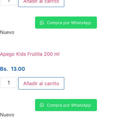
Añadir al carrito
Pote
400
grs.
cantidad
Compra por WhatsApp
Nuevo
Apego Kids Frutilla 200 ml
Bs.
13.00
Apego
Añadir al carrito
Kids
Frutilla
200
ml
cantidad
Compra por WhatsApp
Nuevo