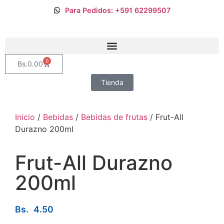
Para Pedidos: +591 62299507
0
Bs.
0.00
Tienda
Inicio
/
Bebidas
/
Bebidas de frutas
/ Frut-All
Durazno 200ml
Frut-All Durazno
200ml
Bs.
4.50