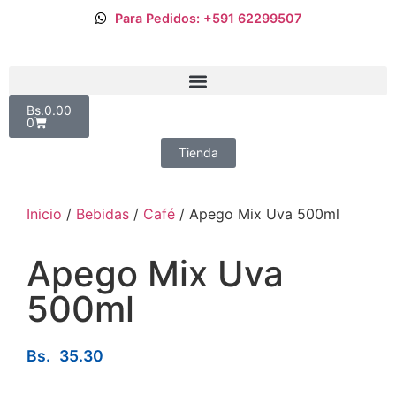
Para Pedidos: +591 62299507
Bs.
0.00
0
Tienda
Inicio
/
Bebidas
/
Café
/ Apego Mix Uva 500ml
Apego Mix Uva
500ml
Bs.
35.30