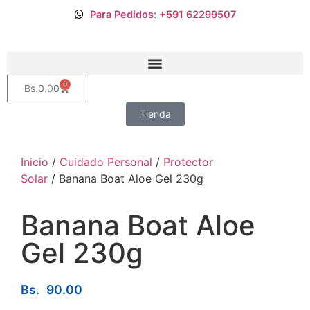
Para Pedidos: +591 62299507
0
Bs.
0.00
Tienda
Inicio
/
Cuidado Personal
/
Protector
Solar
/ Banana Boat Aloe Gel 230g
Banana Boat Aloe
Gel 230g
Bs.
90.00