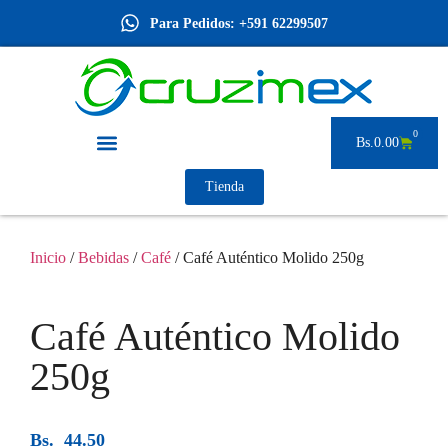
Para Pedidos: +591 62299507
0
Bs.
0.00
Tienda
Inicio
/
Bebidas
/
Café
/ Café Auténtico Molido 250g
Café Auténtico Molido
250g
Bs.
44.50