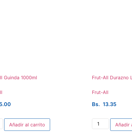
ll Guinda 1000ml
Frut-All Durazno 
ll
Frut-All
5.00
Bs.
13.35
Añadir al carrito
Añadir 