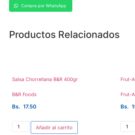
Compra por WhatsApp
Productos
Relacionados
Salsa Chorrellana B&R 400gr
Frut-A
B&R Foods
Frut-A
Bs.
17.50
Bs.
1
Añadir al carrito