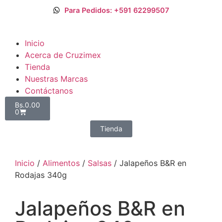
Para Pedidos: +591 62299507
Inicio
Acerca de Cruzimex
Tienda
Nuestras Marcas
Contáctanos
Bs.
0.00
0
Tienda
Inicio
/
Alimentos
/
Salsas
/ Jalapeños B&R en
Rodajas 340g
Jalapeños B&R en