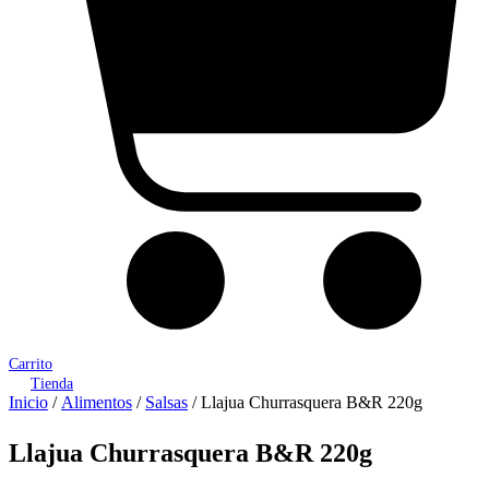
Carrito
Tienda
Inicio
/
Alimentos
/
Salsas
/ Llajua Churrasquera B&R 220g
Llajua Churrasquera B&R 220g